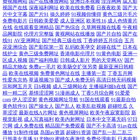
费视频网站
国产在线播放网站
亚洲日本视频
淫淫网网
成人影
视国产在线
深夜福利网址
欧美在线免费看
日夜夜欧美
国产大
www 91免费大片 俺去啦俺去撸 韩国操b伦理片 午夜精品久久99 91精品福
片中文字幕
国产片91
操久婷婷
91视频你懂得
黄色三级片毛片
免费电影片
日韩欧美爱爱
成人亚洲区
欧美性16
成人色情黄片
在线
在线观看亚洲精品
国产热综合
久草网视频在线看
午夜精
利在线 91在观 国产伊人41p 日日福利超碰 伊人在线6 92免费福利社试看
品网影院
伦理片完整版
黄视网站在线播放
国产片自拍
国产在
线91
AV亚洲网址
国产经典三级在线
丁香婷婷五月综合
五月
国产玖玖一区 51老司机福利社 91性人人 福利片偷拍二区 九1免费网页 色
花亚洲综合
国产影院第一页
乱码欧美孕交
超碰在线艹
日本在
线护士
黄色三级免费网址
香港电影伦理片
91黄色电影
亚洲一
色AAV 中文字幕日韩欧美 91老司机综合热 韩精品久久 日韩免费成人网 影
区成人视频
国产福利电影
日韩成人影片
男的天堂网AV
国产
精品尤物在
免费a一毛片
欧美肠交扩张另类
最新亚洲日韩精
品
欧美在线视频
免费黄色网址在线
主播第一页
丁香五月网
音先锋在线波多 www熊猫成人网91 九一社干逼 日韩欧美v 亚州射逼 91豆
性爱东京热
草逼视频78
国产成人免费无码
高清日韩无码视频
宗和网五月天
日b视频
成人三级网站在
主播福利姬h在线
国产
花性福生活 91探花遇到极品 黑丝在线观看视频 色五月婷婷基地 91爱爱人
精一精二区
基情涩涩网
51漫画成人
丁香5月综合网
91爱爱
com
伊人涩涩射
黄色视频网址导航
91国在线观看
91最新自拍
黄色软件91
国产操女人
国产乱人
欧美乱欲视频
超碰吃瓜
久
人 91社在线观看精品 福利视频二区 蜜桃视频免费看 WWW黑丝avCOM 男
草涩涩
最新在线A片网址
黄色视屏网站
欧美午夜寂寞影院
新
视觉影视
成人写真福利
欧美内射网址
日本中文字幕无码
97日
人天堂人妻 亚洲色8P 91蝌蚪人妻九色 AV网站网址黄 精品在线超碰久 欧
穴网
成人免费在线
精品国产免费观看
国产不卡高清
91av在线
播放
91制作传媒
岛国av资源
超碰91资源
国产乱一乱二乱三
美亚州性交AT 91网页视频入口在线观看 欧美亚洲色偷偷综合 91A成人色
日韩美女直播
91尤物69
蜜桃午夜激情
免费伦理电影
日本电影