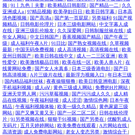
频
|
91丨九色丨夫妻
|
欧美精品日韩影院
|
国产精品一二
|
久久
亚洲成人a
|
97精品视频
|
欧美孕妇日日
|
欧美日韩字幕
|
日本高
清色图视频
|
国产高清a
|
国产第一页屁屁
|
另类福利
|
91国产视
频精品
|
日韩电影伦理片
|
日本三级电影网站
|
中文字幕人成
在线
|
亚洲三级乱伦狼友
|
久久深爱网
|
日韩制服丝袜在线
|
成
年女人网站
|
中文日韩国产
|
香蕉视频国产精品
|
国产午夜三
级
|
成人福利午夜A片
|
91日比
|
国产熟女视频在线
|
久草视频
最新
|
中国无码免费视频
|
成人高清视频
|
高清视频在线
|
欧美
亚州日韩国产
|
欧美日韩在线中文
|
成人一二三区亚洲
|
欧美
性爱交
|
欧美激情极品日韩
|
欧美在线一区
|
欧美人兽A片
|
在
线黄网站免费
|
国产女人水真多
|
日本三级香港电彭
|
国产日
韩高清视频
|
A片三级片在线
|
最新浮力视频入口
|
年日本三级
|
国内精品福利丝袜
|
夜夜操狠狠撸
|
欧美日韩亚洲电影
|
深夜
手机福利视频
|
成人αⅤ
|
黄色三级成人网站
|
免费的H片网站
|
亚洲天堂男人网
|
污污草莓视频
|
国产污污成人久久
|
成人精
品在线视频
|
午夜福利链接
|
成人涩涩
|
激情综色网
|
日本午夜
精品
|
午夜福利视频体验
|
欧美一级久久精品
|
黄色家庭三级
网站
|
国产又爽又黄又无
|
国产一区二区二区
|
日韩在线伦理
片
|
91另类视频在线
|
狠狠干91视频
|
国产另类在
|
优酸乳成人
无码片
|
五月天婷婷网站
|
欧美免费在线观看
|
A片网站在线
|
高清资源
|
成人免费电影网站
|
老女人变态另类
|
激情综合干
|