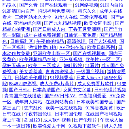
码喷水
|
国产久青
|
国产在线观看一
|
91网络视频
|
91国内自拍
|
91高清国内自产
|
抖阴福利免费网址
|
精东久久
|
成年人在线
看片
|
三级网站永久大全
|
91华人在线
|
三级伦理视频
|
国产av
在线
|
亚洲av综合网
|
国产九九精品视频
|
欧美女同电影
|
国产
精品自拍亚洲
|
国产日韩成人内
|
丁香五月亚洲网
|
国产浮力
第一影院
|
成年在线免费视频
|
日韩第一页免费
|
国产精品黑
色
|
日韩福利区
|
午夜偷拍精品
|
高清伦理
|
国产人妖视频
|
国
产一区福利
|
激情性爱自拍
|
AV孕妇在线
|
欧美日韩系列
|
日
本动作片免费
|
亚洲欧美电影一区
|
国产在线视频99
|
国内三
级黄色
|
欧美视频精品在线
|
亚洲爽视频
|
欧美性x一区二区
|
孕妇无码av
|
欧美二三区成人
|
嫩叶影院
|
51看片
|
成人国产免
费视频
|
美女羞羞喷
|
青青超碰探花
|
一级国产视频
|
激情深爱
五月
|
日韩欧美伦理片
|
91视频香蕉
|
日本人妖sex
|
狠狠色影
院
|
8848四虎影视
|
成人免费a片黄片
|
成人免费看片软件
|
91去
操
|
国产日韩a
|
日本高清国产
|
女同中文字幕
|
日韩伦理片视频
|
青青国产在线播放
|
国产AV日韩AV
|
午夜福利爱爱
|
AV免费
一区
|
成年男人网站
|
在线网站黄色
|
日本欧美韩国专区
|
国产
第三区门
|
变态乱伦
|
欧美一区在线视频
|
91抖音视频黄
|
欧洲
日韩在线
|
午夜韩国伦理
|
日本韩国伦理
|
在线国产福利视频
|
麻豆午夜
|
岛国123
|
成人软件视频
|
国产伦理片
|
午夜成人操
|
一本一道日韩
|
欧美性爱去干网
|
91视频下载软件
|
男人先锋