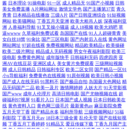
酱
日本理论
91操电影
91一区
成人精品无
91国产小视频
日韩
美女免费直播
A片网站网址
激情文学色
国产主播第37页
青久
青青
日本精品在线播放
三级A片
国产日韩亚洲综合
91短视频
网站
欧美骚网站
丁香五月天亚洲
欧美大粗吊人妖
深夜福利亚
洲
人兽福利导航
91叉叉操小骚逼
成人18视频
欧美大鸡吧
草
逼wwww
久草福利免费试看
岛国国产在线
91人人超碰青青
美
女白丝18禁
91肏比
国产三区电影
国产内射后入在线
黄色网址
网站网址
97超在线视
免费视频网站
精品欧美精品v
欧美操碰
欧美二级片网址
精品成人无码视频
男女午夜福利影院
欧美三
级电影
免费黄色网址
成年版快手
日韩福利无码
四虎四房
亚
洲AV在线豆花
亚洲区成人
美女黄片免费观看
三级网站视频
网
成人日韩精品
日韩福利专区
欧美二区女同
国产精品一区91
小x导航福利
免费黄色在线视频
91原创视频
欧美日韩小视频
国产成人在线无码
91黑料不
国产极品自拍
岛国最大色网站
精
品无码国产二品
欧美一及片
激情网婷婷
人妖大片
91天堂影视
国产www
成年人伦理片
高清日韩电影
国产尤物视频在线
超
碰福利97视屏
91看片入口
日本国产成人视频
日本日韩欧美在
线
黄色资料入口
黄色网三级毛片
最新黄色av
麻豆影院免费
五月天堂丁香
国产精品水多
福利所导航
三级视频网站J
51福
利影院
丁香五月天av
18日本三级全黄
乱伦天堂
国产在线短视
频
丁香五月丁香婷婷
91精品又
爱豆传媒下载
丁香九月国产主