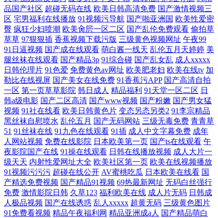
品国产社区
超碰无码在线
欧美日韩高清免费
国产激情视频三
区
宅男福利在线播放
91视频污导航
国产啪亚洲国
欧美性爱密
臀
疯狂少妇喷潮
欧美肏屄一区二区
国产乱伦免费观看
偷拍草
草草
97狠狠插
香蕉视频下载污版
三级黄色视频网址
午夜99
91日逼视频
国产成在线观看
萌白酱一线天
乱伦五月天婷婷
美
腿丝袜在线观看
国产精品3p
91综合碰
国产乱女乱
成人xxxxx
日韩伦理片
91色爱
免费黄色av网址
欧美肥老妇
欧美在线tv
加
勒比在线视屏
国产美女在线免费
91香蕉污APP
国产高清自拍
一区
第一页草草影院
韩日成人
精品福利
91天堂一区二区
日
韩a级电影
国产二区高清
国产www视频
国产粉嫩
国产男女猛
视频
91社在线看
欧美日韩黄色片
变态另态另类2
91李宗精品
黑丝袜自慰喷水
乱伦五月
国产无码网站
三级无毒免费
青青草
51
91丝袜在线
91九色在线观看
91插
成人中文字幕免费
成年
人网站视频
免费在线影院
日本欧美第一页
国产ts在线观看
午
夜影院国产在线
91操在线观看
日韩在线播放视频
成人大片一
级天天
内射性爱网址大全
欧美社区第一页
欧美在线视频播放
91视频污污污
超碰在线公开
AV蜜桃吃瓜
日本欧美在线看
国
产精选免费视频
国产精品91视频
69热最新网址
无码白丝强行
免费
激情影院日韩
久草123
福利欧美在线
成人片无码
日韩成
人极品视频
国产在线诱惑
乱人xxxxx
超黄无码
三级黄色图片
91免费看视频
精品午夜福利网
精品亚洲成a人
国产精品萌白