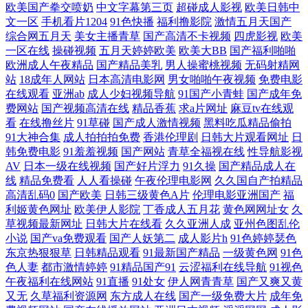
欧美国产拳交喷奶
中文字幕第三页
超碰成人影视
欧美日韩中
文一区
手机看片1204
91色快播
福利撸影院
激情五月天国产
站在线 国产日韩内射 亚洲一区二区蜜桃 超碰yb 另类av日韩无码 91每日更
综合网五月天
美女主播青草
国产高清不卡视频
四虎影视
欧美
一区在线
操碰视频
五月天婷婷欧美
欧美大BB
国产福利啪啪
新 欧美一级色片儿 91论理 蜜桃视频在线看 国产av资源 先锋影院AV色资
欧洲成人午夜精品
国产精品美乳
男人操蜜桃视频
无码射精网
站
18成年人网站
日本高清电影网
男女啪啪午夜视频
免费电影
在线观看
亚洲ab
成人少妇视频导航
91国产小青蛙
国产成年免
源 久久资源国产 91在线视频网站总站 91国模吧 丝袜伪娘影音先锋 免费
费网站
国产视频高清在线
精品香蕉
求a片网址
麻豆tv在线观
看
在线撸丝片
91草碰
国产成人激情视频
黑料吃瓜精品偷拍
91TV AV福利院 91不卡在线看 瑟瑟导航基地 久久伊人青青 超碰在线超碰
91大神合集
成人拍拍拍免费
香港伦理剧
日韩大片观看网址
日
韩免费电影
91羞羞视频
国产网站
青草全福视在线
性导航影视
人 51视频在线观看入口 五月天91色 91次元刺激 91手机免费视频 AV在线
AV
日本一级在线视频
国产好片浮力
91久操
国产精品成人在
线
精品免费看
人人看操碰
午夜伦理电影网
久久国自产拍精品
高清乱码0
国产欧美
日韩三级黄色A片
伦理电影亚洲国产
福
不卡电影网 欧美成成人网站久久 婷婷福利导航 91次元网页登录 91网站成
利姬黄色网址
欧美伊人影院
丁香成人五月花
黄色网网址女
久
草视频最新网址
日韩大片在线看
久久亚洲人成
亚州色图乱伦
人免费看 波多野氏3区 岛国av导航app 免费看片片 日韩三级在线播放 91成
小说
国产va免费观看
国产人妖第二
成人影片h
91色婷婷瑟色
东京热狠狠草
日韩精品观看
91最新国产精品
一级黄色网
91色
色人妻
都市激情婷婷
91精品国产91
云涩福利在线导航
91视色
人成人进入人口 豆花社区最新地址 蜜臂av网 91大神最新地址 国产精品不
午夜福利在线网站
91直播
91处女
伊人网青青草
国产又爽又黄
又无
久草福利资源网
东方成人在线
国产一级免费大片
成年免
卡一二 影音先锋电影日韩91 91视频在线播放观看 大香蕉av网络 亚洲色