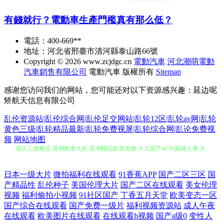
有錢就行？電動車生產門檻真有那么低？
電話：400-669**
地址：河北省邢臺市清河縣泰山路66號
Copyright © 2026
www.zcjdgc.cn
電動汽車
河北潮萌電動
汽車銷售有限公司
電動汽車
版權所有
Sitemap
感谢您访问我们的网站，您可能还对以下资源感兴趣：延边呢
矫航天信息有限公司
乱伦资源站|乱伦综合网|乱伦足交网站|乱轮12区|乱轮av网|乱轮
黄色三级|乱轮精品最新|乱轮免费视屏|乱轮综合网|乱论免费视
成人三级精品 亚洲欧美九区 亚洲精品影音先锋 久久国产ab 99超碰人妻 久
频
网站地图
草网精品在线 A片不卡区 久久99热网 91资源在线看 亚洲欧美日韩传媒 久
日本一级大片
微拍福利在线观看
91香蕉APP
国产二区三区
国
产精品性
乱伦种子
美国伦理大片
国产二区在线观看
美女伦理
久嫩草精品精品 av先峰资源网 影音先锋秋霞电影 日韩伊人福利 国产小精
视频
福利偷拍小视频
91社区国产
丁香五月天堂
欧美变态一区
国产综合在线观看
国产免费一级片
福利视频资源站
成人午夜
品网站 a欧美性爱 91pron资源 日韩123级 国产精品久久! 91九色秦先生视频
在线观看
欧美图片在线观看
在线观看h视频
国产a级0
变性人