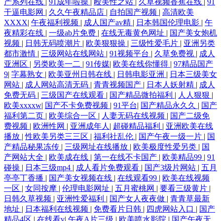
产系列在线
|
91成年啦操
|
殴美性之站
|
久草视频香蕉在线
|
91
干逼电影网
|
久久午夜精品店
|
自拍国产视频
|
高清欧美
XXXX
|
午夜福利视频
|
成人国产av精
|
日本韩国伦理电影
|
午
夜精彩在线
|
一级ab片免费
|
在线无毒黄色网址
|
国产美女炮机
视频
|
日韩无码喷潮片
|
欧美狠狠操
|
三级性爱毛片
|
亚洲另类
都市激情
|
三级网站在线网站
|
91视频平台
|
久草免费视
|
成人
亚洲区
|
另类欧美一二
|
91传媒
|
欧美在线你懂得
|
97精品国产
9
|
字幕熟女
|
欧美亚州日韩在线
|
日韩电影亚洲
|
日本三级美女
网站
|
成人网站高清无码
|
青青视频国产
|
日本人妖射精
|
成人
免费无码
|
三级国产在线观看
|
国产精品微拍福利
|
人人狠狠
|
欧美xxxxw
|
国产不卡免费视频
|
91平台
|
国产精品永久久
|
国产
福利第二页
|
欧美综合一区
|
人妻无码在线视频
|
国产二级免
费视频
|
欧洲性网
|
亚洲成年人
|
超碰精品福利
|
亚洲欧美在线
播放
|
性欧美另类三三区
|
福利社乱伦
|
国产午夜一级一片
|
国
产精品秘果冻传
|
三级网址在线播放
|
欧美极度性爱另类
|
国
产网站大全
|
欧美成在线
|
第一在线不卡国产
|
欧美精品99
|
91
碰操
|
日本三级mp4
|
成人看片免费观看
|
国产3级片网站
|
五月
亭亭丁香播
|
国产美女视频在线
|
在线观看99
|
欧美在线视频
一区
|
女同按摩
|
伦理电影网址
|
五月蜜桃网
|
要看三级黄片
|
日韩久草视频
|
亚洲性爱福利
|
国产女人夜夜做
|
青青草最新
地址
|
日本福利在线视频
|
免费看片日韩
|
四虎网站入口
|
国产
精品4区
|
在线看v
|
午夜A片三级
|
欧美喷水影院
|
国产午夜无