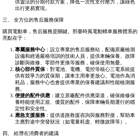
供靈活的分期付款方案，降低一次性支付壓力，讓綠色
出行更易實現。
三、 全方位的售后服務保障
購買電動車，售后服務是關鍵。邢臺時風電動轎車服務體系的
亮點在于：
專屬服務中心
：設立專業的售后服務站，配備原廠檢測
設備和經過嚴格培訓的技術人員，提供車輛保養、故障
診斷與維修、零部件更換等服務，確保使用無憂。
核心部件質保
：對電池、電機、電控等核心三電系統提
供有競爭力的質保期，讓車主用車更放心。電池作為消
耗品，服務中心也會提供專業的保養建議和性能檢測服
務。
便捷的配件供應
：建立原廠配件供應渠道，確保維修保
養時能使用正規、優質的配件，保障車輛長期運行的穩
定性和安全性。
應急支援服務
：提供道路救援咨詢與服務對接，幫助車
主應對途中突發狀況（如電量耗盡、輕微故障等）。
四、 給潛在消費者的建議