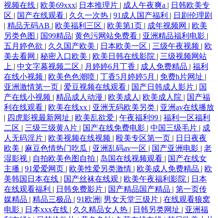
视频在线
|
欧美69xxx
|
日本推理片
|
成人午夜爽a
|
日韩欧美专
区
|
国产在线观看
|
久久一次热
|
91成人国产福利
|
日剧伦理剧
|
精品无码AB
|
欧美福利三区
|
欧美第1页
|
成年视频网
|
欧美
另类色图
|
国99精品
|
黄色污网站免费看
|
亚洲精品福利电影
|
五月婷色欲
|
久久国产欧美
|
日本欧美一区
|
三级午夜视频
|
欧
美去看网
|
秘密入口欧美
|
欧美日韩在线影院
|
三级视频网站
上
|
中文字幕视频二区
|
月婷婷6月丁香
|
成人免费精品
|
福利
在线小视频
|
欧美色色潮喷
|
丁香5月婷婷5月
|
免费h片网址
|
亚洲激情第一页
|
爱豆视频在线观看
|
国产日韩成人影片
|
国
产在线小视频
|
精品成人动漫
|
欧美成人
|
欧美成人院
|
国产福
利在线观看
|
欧美在线xx
|
亚洲无码欧美另类
|
亚洲av在线播放
|
四虎影视最新网址
|
欧美乱欲爱
|
午夜福利99
|
福利一区福利
二区
|
三级三级黄A片
|
国产在线免费电影
|
中国三级毛片
|
成
人无码淫片
|
欧美视频在线视频
|
殴美专区第一页
|
日日夜夜
欧美
|
麻豆色情热门吃瓜
|
亚洲乱码av一区
|
国产亚洲电影
|
老
湿影视
|
自拍欧美色图自拍
|
岛国在线视频观看
|
国产在线女
主播
|
91爱爱网页
|
欧美性爱另类激情
|
欧美成人免费精品
|
欧
美韩国日本在线
|
国产丝袜在线观
|
欧美午夜福利影院
|
日本
在线观看福利
|
日韩免费影片
|
国产精品国产精品
|
第一页传
媒精品
|
精品三极品
|
91欧洲
|
男女天堂三级片
|
在线观看狼窝
电影
|
日本xxx在线
|
久久精品女人热
|
日韩另类网址
|
亚洲福