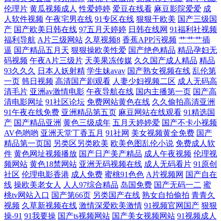
伦理片
黄瓜视频成人
性爱婷婷
爱豆在线看
麻豆影院爱爱
成
人软件视频
午夜宅男在线
91专区在线
狠狠干欧美
国产三级国
网 操逼色播 免费传媒视频传媒 色综合一本道在线 自拍肏屄视频在线观看
产
国产欧美日韩在线
97五月天婷婷
日韩在线网
91福利社视频
福利导航
A片三级网站
久草视频8
香蕉APP污视频
艹艹艹插
91情爱网址 国产传媒福利专区 影响先锋乱轮 国产精品操逼情人网站 人妻
逼
国产精品五月天
狠狠操欧美性爱
国产绝色精品
精品孕妇无
码视频
午夜A片三级片
天美果冻传媒
久久国产成人精品
精品
在线官网 97伊人在线 久热最新 无码高清精品成人 91狠操白嫩美女 91资源
93久久久
日本人妖射精
学生妹avav
国产熟女视频在线
乱伦第
一页
韩日视频
高清国产剧观看
人妻少妇视频二区
成人无码高
清毛片
亚洲av激情电影
午夜导航在线
国内主播第一页
国产高
免费共享总站 国产精品掏空网 欧美日韩另类亚洲色网 91在线免费白丝 日
清电影网址
91社区论坛
免费网站黄色在线
久久偷拍高清亚洲
91午夜在线免费
亚洲精品第五页
麻豆网站在线观看
91精选国
韩另类三区 91黄在线观看黑丝 成人网址 久久国产久久 三级黄视频在线 综
产
国产精品亚洲
黄色三级成年
五月天婷婷爱
国产不卡小视频
AV色哟哟
亚洲天堂丁香五月
91社网
美女视频黄全免费
国产
精品第一页国
另类区另类欧美
欧美色图乱伦小说
免费成人软
合欧美后入 人人干人人妻69 91孕妇被操大片 韩国操b伦理片 日韩经典av
件
黄色网址视频播放
国产日产美产精品
成人午夜视频
伦理视
频网站
黄色18禁网站
亚洲无码视频在线
成人无码看片
91原创
最新au偷拍91视频 东京热导航大乱 91视频福利网 岛国色情资源 玖玖大香
社区
伦理电影香港
成人免费
蜜桃91色色
A片视频网
国产自在
线
操欧美老女人
人人97综合精品
岛国免费
国产无码一二
蜜
蕉老司机 婷婷综合影院 97社国产视频 极品色视频导航 五月丁香最新资源
桃tv网站入口
国产第66页
另类国产在线
熟女自拍偷拍
青青久
视频
久草新视频在线
激情深爱欧美激情
91视频官网国产
狠狠
操-91
91我要操
国产ts视频网站
国产美女视频网站
91视频成人
91视频你懂的老司机 午夜无码精品福利 91四虎影院视频在线播放 福利入