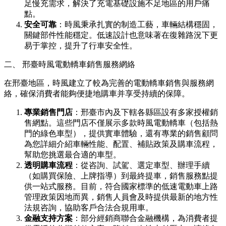
足慢充需求，解決了充電基礎設施不足地區的用戶痛
點。
安全可靠
：時風秉承扎實的制造工藝，車輛結構穩固，
關鍵部件性能穩定。低速設計也意味著在復雜路況下更
易于掌控，提升了行車安全性。
二、 邢臺時風電動轎車銷售服務網絡
在邢臺地區，時風建立了較為完善的電動轎車銷售與服務網
絡，確保消費者能夠便捷地購車并享受持續的保障。
專業銷售門店
：邢臺市內及下轄各縣區設有多家授權銷
售網點。這些門店不僅展示多款時風電動轎車（包括熱
門的綠色車型），提供實車體驗，還有專業的銷售顧問
為您詳細介紹車輛性能、配置、補貼政策及購車流程，
幫助您挑選最合適的車型。
透明購車流程
：從咨詢、試駕、選定車型、辦理手續
（如購買保險、上牌指導）到最終提車，銷售服務點提
供一站式服務。目前，符合國家標準的低速電動車上路
管理政策因地而異，銷售人員會及時提供最新的地方性
法規咨詢，協助客戶合法合規用車。
金融支持方案
：部分經銷商聯合金融機構，為消費者提