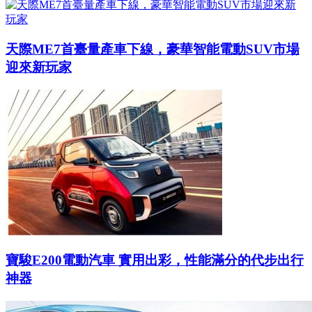
天際ME7首臺量產車下線，豪華智能電動SUV市場
迎來新玩家
寶駿E200電動汽車 實用出彩，性能滿分的代步出行
神器