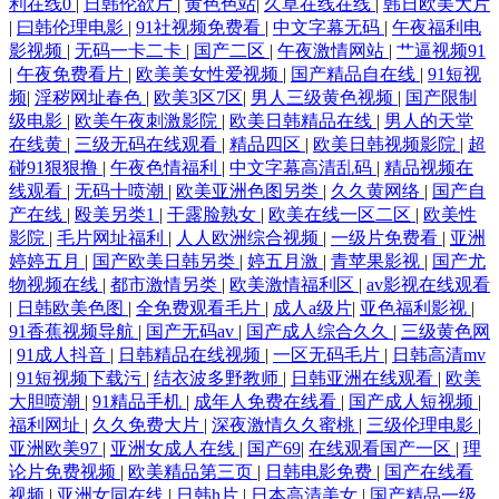
利在线0
|
日韩伦欲片
|
黄色色站
|
久草在线在线
|
韩日欧美大片
|
曰韩伦理电影
|
91社视频免费看
|
中文字幕无码
|
午夜福利电
影视频
|
无码一卡二卡
|
国产二区
|
午夜激情网站
|
艹逼视频91
|
午夜免费看片
|
欧美美女性爱视频
|
国产精品自在线
|
91短视
频
|
淫秽网址春色
|
欧美3区7区
|
男人三级黄色视频
|
国产限制
级电影
|
欧美午夜刺激影院
|
欧美日韩精品在线
|
男人的天堂
在线黄
|
三级无码在线观看
|
精品四区
|
欧美日韩视频影院
|
超
碰91狠狠撸
|
午夜色情福利
|
中文字幕高清乱码
|
精品视频在
线观看
|
无码十喷潮
|
欧美亚洲色图另类
|
久久黄网络
|
国产自
产在线
|
殴美另类1
|
干露脸熟女
|
欧美在线一区二区
|
欧美性
影院
|
毛片网址福利
|
人人欧洲综合视频
|
一级片免费看
|
亚洲
婷婷五月
|
国产欧美日韩另类
|
婷五月激
|
青苹果影视
|
国产尤
物视频在线
|
都市激情另类
|
欧美激情福利区
|
av影视在线观看
|
日韩欧美色图
|
全免费观看毛片
|
成人a级片
|
亚色福利影视
|
91香蕉视频导航
|
国产无码av
|
国产成人综合久久
|
三级黄色网
|
91成人抖音
|
日韩精品在线视频
|
一区无码毛片
|
日韩高清mv
|
91短视频下载污
|
结衣波多野教师
|
日韩亚洲在线观看
|
欧美
大胆喷潮
|
91精品手机
|
成年人免费在线看
|
国产成人短视频
|
福利网址
|
久久免费大片
|
深夜激情久久蜜桃
|
三级伦理电影
|
亚洲欧美97
|
亚洲女成人在线
|
国产69
|
在线观看国产一区
|
理
论片免费视频
|
欧美精品第三页
|
日韩电影免费
|
国产在线看
视频
|
亚洲女同在线
|
日韩h片
|
日本高清美女
|
国产精品一级