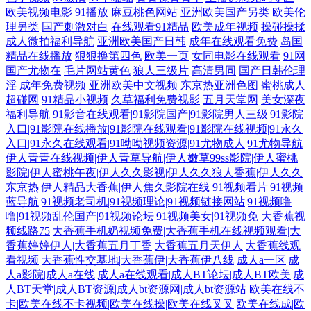
欧美视频电影
91播放
麻豆桃色网站
亚洲欧美国产另类
欧美伦
理另类
国产刺激对白
在线观看91精品
欧美成年视频
操碰操揉
成人微拍福利导航
亚洲欧美国产日韩
成年在线观看免费
岛国
精品在线播放
狠狠撸第四色
欧美一页
女同电影在线观看
91网
国产尤物在
毛片网站黄色
狼人三级片
高清男同
国产日韩伦理
淫
成年免费视频
亚洲欧美中文视频
东京热亚洲色图
蜜桃成人
超碰网
91精品小视频
久草福利免费视影
五月天堂网
美女深夜
福利导航
91影音在线观看|91影院国产|91影院男人三级|91影院
入口|91影院在线播放|91影院在线观看|91影院在线视频|91永久
入口|91永久在线观看|91呦呦视频资源|91尤物成人|91尤物导航
伊人青青在线视频|伊人青草导航|伊人嫩草99ss影院|伊人蜜桃
影院|伊人蜜桃午夜|伊人久久影视|伊人久久狼人香蕉|伊人久久
东京热|伊人精品大香蕉|伊人焦久影院在线
91视频看片|91视频
蓝导航|91视频老司机|91视频理论|91视频链接网站|91视频噜
噜|91视频乱伦国产|91视频论坛|91视频美女|91视频免
大香蕉视
频线路75|大香蕉手机奶视频免费|大香蕉手机在线视频观看|大
香蕉婷婷伊人|大香蕉五月丁香|大香蕉五月天伊人|大香蕉线观
看视频|大香蕉性交基地|大香蕉伊|大香蕉伊八线
成人a一区|成
人a影院|成人a在线|成人a在线观看|成人BT论坛|成人BT欧美|成
人BT天堂|成人BT资源|成人bt资源网|成人bt资源站
欧美在线不
卡|欧美在线不卡视频|欧美在线操|欧美在线叉叉|欧美在线成|欧