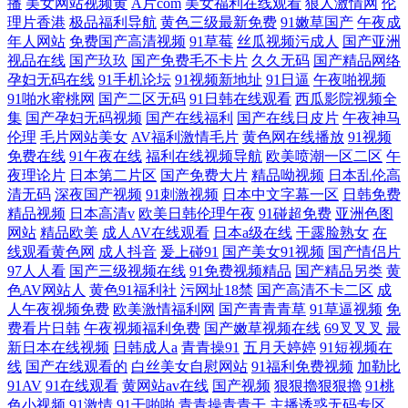
播
美女网站视频黄
A片com
美女福利在线观看
狼人激情网
伦
理片香港
极品福利导航
黄色三级最新免费
91嫩草国产
午夜成
年人网站
免费国产高清视频
91草莓
丝瓜视频污成人
国产亚洲
视品在线
国产玖玖
国产免费毛不卡片
久久无码
国产精品网络
孕妇无码在线
91手机论坛
91视频新地址
91日逼
午夜啪视频
91啪水蜜桃网
国产二区无码
91日韩在线观看
西瓜影院视频全
集
国产孕妇无码视频
国产在线福利
国产在线日皮片
午夜神马
伦理
毛片网站美女
AV福利激情毛片
黄色网在线播放
91视频
免费在线
91午夜在线
福利在线视频导航
欧美喷潮一区二区
午
夜理论片
日本第二片区
国产免费大片
精品呦视频
日本乱伦高
清无码
深夜国产视频
91刺激视频
日本中文字幕一区
日韩免费
精品视频
日本高清v
欧美日韩伦理午夜
91碰超免费
亚洲色图
网站
精品欧美
成人AV在线观看
日本a级在线
干露脸熟女
在
线观看黄色网
成人抖音
爰上碰91
国产美女91视频
国产情侣片
97人人看
国产三级视频在线
91免费视频精品
国产精品另类
黄
色AV网站人
黄色91福利社
污网址18禁
国产高清不卡二区
成
人午夜视频免费
欧美激情福利网
国产青青青草
91草逼视频
免
费看片日韩
午夜视频福利免费
国产嫩草视频在线
69叉叉叉
最
新日本在线视频
日韩成人a
青青操91
五月天婷婷
91短视频在
线
国产在线观看的
白丝美女自慰网站
91福利免费视频
加勒比
91AV
91在线观看
黄网站av在线
国产视频
狠狠擼狠狠擼
91桃
色小视频
91激情
91干啪啪
青青操青青干
主播诱惑无码专区