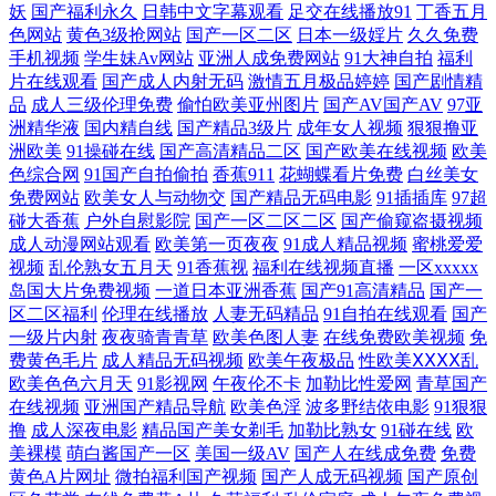
妖
国产福利永久
日韩中文字幕观看
足交在线播放91
丁香五月
色网站
黄色3级抢网站
国产一区二区
日本一级婬片
久久免费
91大神视频网站网址地址 老熟女自慰 99热拍国产精品 亚洲色欧美色性爱
手机视频
学生妹Av网站
亚洲人成免费网站
91大神自拍
福利
片在线观看
国产成人内射无码
激情五月极品婷婷
国产剧情精
春色 蜜桃视频免费看 超碰福利社 超碰99自拍 99热青草丁香社区 91黄下载
品
成人三级伦理免费
偷怕欧美亚州图片
国产AV国产AV
97亚
洲精华液
国内精自线
国产精品3级片
成年女人视频
狠狠撸亚
日韩国产熟女网站 国产区桃色在线观看 91麻豆高清视频 手机日韩精品一
洲欧美
91操碰在线
国产高清精品二区
国产欧美在线视频
欧美
色综合网
91国产自拍偷拍
香蕉911
花蝴蝶看片免费
白丝美女
免费网站
欧美女人与动物交
国产精品无码电影
91插插库
97超
久久精品网 97国产在线 午夜97av国产影院 国产在线播放ww福利 97日韩
碰大香蕉
户外自慰影院
国产一区二区二区
国产偷窥盗摄视频
成人动漫网站观看
欧美第一页夜夜
91成人精品视频
蜜桃爱爱
91n视频在线 人人操欧美性爱 大香蕉五区 91草草视频 青青草国拍2019 超
视频
乱伦熟女五月天
91香蕉视
福利在线视频直播
一区xxxxx
岛国大片免费视频
一道日本亚洲香蕉
国产91高清精品
国产一
碰大香蕉伊人 91高清在线免费观看视频 亚州日韩欧美页 九色蝌蚪91Porn
区二区福利
伦理在线播放
人妻无码精品
91自拍在线观看
国产
一级片内射
夜夜骑青青草
欧美色图人妻
在线免费欧美视频
免
费黄色毛片
成人精品无码视频
欧美午夜极品
性欧美ⅩⅩⅩⅩ乱
A片色图 狼友集中营一本道 91香蕉视频亚洲最新 亚洲国产日韩欧美综合
欧美色色六月天
91影视网
午夜伦不卡
加勒比性爱网
青草国产
在线视频
亚洲国产精品导航
欧美色淫
波多野结依电影
91狠狠
欧美人妻色图 99艹在线观看 91爱搞屄 95AV免费网站 影音AV妈妈 欧美日
撸
成人深夜电影
精品国产美女剃毛
加勒比熟女
91碰在线
欧
美裸模
萌白酱国产一区
美国一级AV
国产人在线成免费
免费
黄色A片网址
微拍福利国产视频
国产人成无码视频
国产原创
韩影视 91在线视频国 影音先锋成人A片 东方四虎日剧网 精品福利无码 伦