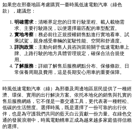
如果您在邢臺地區考慮購買一臺時風低速電動汽車（綠色
款），建議您：
明確需求
：清晰界定您的日常行駛里程、載人載物需
求、主要行駛路況，以便選擇最匹配的車型配置。
實地考察
：務必前往正規授權銷售點進行實地看車、試
乘試駕，親身感受車輛的駕駛性能、空間和舒適度。
詳詢政策
：主動向銷售人員咨詢當前關于低速電動車上
牌、上路行駛的地方具體管理規定，確保合法合規使
用。
了解服務
：詳細了解售后服務網點分布、保修條款、日
常保養周期及費用，這是長期安心用車的重要保障。
時風低速電動汽車（綠）為邢臺及周邊地區居民提供了一種經
濟、環保、實用的出行解決方案。依托本地化的銷售與扎實的
售后服務網絡，它不僅是一臺交通工具，更代表著一種輕松、
低碳的生活態度。選擇時風，既是選擇了一份可靠的出行伙
伴，也是為守護我們共同的藍天白云貢獻一份力量。在綠色交
通的發展浪潮中，時風電動轎車正成為越來越多家庭值得信賴
的選擇。