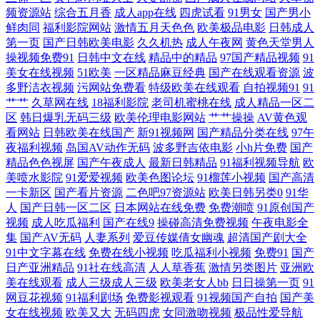
频资源站
综合五月香
成人app在线
四虎试看
91男女
国产男小
精品久久人 91视屏专区 首页AV片区 超碰成人网 91草莓在线 97AV色导航
鲜肉同
福利影院网站
激情五月天色色
欧美极品电影
日韩成人
第一页
国产日韩欧美电影
久久机热
成人午夜网
黄色天堂男人
操视频免费91
日韩中文在线
精品中的精品
97国产精品视频
91
传媒导航在线 久久国产精品国产精品 大香蕉青草 久草韩日WWW 欧美日
美女在线视频
51欧美
一区精品麻豆经典
国产在线观看资源
波
多野洁衣视频
污网站免费看
特级欧美在线观看
自拍视频91
91
韩一本黄 婷婷导航 一区一区一去二级 91热爆视频 91做爱网站 成人精品网
艹艹
久草网在线
18福利影院
老司机蜜桃在线
成人精品一区二
区
韩日爆乳无码三级
欧美伦理电影网站
艹艹操操
AV黄色观
看网站
日韩欧美在线国产
新91视频网
国产精品分类在线
97午
国产婷婷视频一区二区 欧美日本国产婷婷精品 日韩一区精品 亚洲天堂久
夜福利视频
岛国AV动作无码
波多野吉依电影
小h片免费
国产
精品色色视屏
国产午夜成人
最新日韩精品
91福利视频导航
欧
久网 91精品导航 91最新在线网址 欧美a∨ 97福利导航在线 传媒视频免费
美喷水影院
91爱爱视频
欧美色图论坛
91榴莲小视频
国产高清
一卡新区
国产看片资源
二色吧97资源站
欧美日韩另类0
91华
在线看 国产一二三四在线 蜜桃伊人av 久久精产品 欧美不卡二期 色天堂污
人
国产日韩一区二区
日本网站在线免费
免费潮喷
91原创国产
视频
成人吃瓜福利
国产在线9
操碰高清免费视频
午夜电影全
集
国产AV无码
人妻系列
爱豆传媒倩女幽魂
超清国产剧大全
91N日韩成人性爱 男人色网天堂 亚洲色图手机版 91非常黄男女爆躁N 97
91中文字幕在线
免费在线小视频
吃瓜福利小视频
免费91
国产
日产亚洲精品
91社在线高清
人人草香蕉
激情另类图片
亚洲欧
亚洲精品成人 国产韩国欧美 九一福利黄色 欧美久久吖 日韩欧美成 91pron
美在线观看
成人三级成人三级
欧美老女人bb
日日操第一页
91
网豆花视频
91福利剧场
免费影视观看
91视频国产自拍
国产美
资源 91黄观看 91五月天色色图片网 爱豆导航 色悠悠桃花综合 97就去干网
女在线视频
欧美又大
无码四虎
女同激吻视频
极品性爱导航