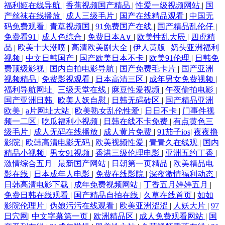
福利姬在线导航
|
香蕉视频国产精品
|
性爱一级视频网站
|
国
产丝袜在线播放
|
成人三级毛片
|
国产在线精品观看
|
中国无
码免费观看
|
青草视频国
|
91免费国产在线
|
国产精品乱伦仔
|
免费看91
|
成人色综合
|
免费日本A∨
|
欧美性乱大屄
|
四虎精
品
|
欧美十大潮喷
|
高清欧美剧大全
|
伊人黄版
|
奶头亚洲福利
视频
|
中文日韩国产
|
国产欧美日本不卡
|
欧美91伦理
|
日韩免
费顶级影视
|
国内自拍电影导航
|
国产免费毛卡片
|
国产亚洲
视频精品
|
免费影视观看
|
日本高清三区
|
成年男女免费视频
|
福利导航网址
|
三级天堂在线
|
麻豆性爱视频
|
午夜偷拍电影
|
国产亚洲日韩
|
欧美人妖自慰
|
日韩无码砖区
|
国产精品亚洲
欧美
|
a片网址大站
|
欧美熟女乱伦性爱
|
日日不卡
|
门事件视
频一二区
|
吃瓜福利小视频
|
日韩在线不卡免费
|
有点黄色三
级毛片
|
成人无码在线播放
|
成人黄片免费
|
91茄子ios
|
夜夜撸
影院
|
欧韩高清电影无码
|
欧美视频性爱
|
青青久在线观
|
国内
精品小视频
|
男女91视频
|
香港三级伦理电影
|
亚洲五约丁香
|
激情综合五月
|
最新国产网站
|
日朝第一页精品
|
欧美精品电
影在线
|
日本成年人电影
|
免费在线影院
|
深夜激情福利动态
|
日韩高清电影下载
|
成年免费视频网站
|
丁香五月婷婷五月
|
免费日韩在线观看
|
国产精品自拍在线
|
久草在线首页
|
如如
影院伦理片
|
伪娘污污在线观看
|
欧美亚洲涩涩
|
人妖大片
|
97
日穴网
|
中文字幕第一页
|
欧洲精品区
|
成人免费观看网站
|
国