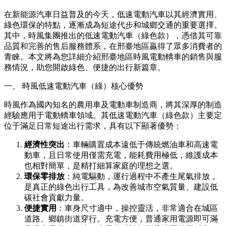
在新能源汽車日益普及的今天，低速電動汽車以其經濟實用、
綠色環保的特點，逐漸成為短途代步和城鄉交通的重要選擇。
其中，時風集團推出的低速電動汽車（綠色款），憑借其可靠
品質和完善的售后服務體系，在邢臺地區贏得了眾多消費者的
青睞。本文將為您詳細介紹邢臺地區時風電動轎車的銷售與服
務情況，助您開啟綠色、便捷的出行新篇章。
一、 時風低速電動汽車（綠）核心優勢
時風作為國內知名的農用車及電動車制造商，將其深厚的制造
經驗應用于電動轎車領域。其低速電動汽車（綠色款）主要定
位于滿足日常短途出行需求，具有以下顯著優勢：
經濟性突出
：車輛購置成本遠低于傳統燃油車和高速電
動車，且日常使用僅需充電，能耗費用極低，維護成本
也相對簡單，是精打細算家庭的理想之選。
環保零排放
：純電驅動，運行過程中不產生尾氣排放，
是真正的綠色出行工具，為改善城市空氣質量、建設低
碳社會貢獻力量。
便捷實用
：車身尺寸適中，操控靈活，非常適合在城區
道路、鄉鎮街道穿行。充電方便，普通家用電源即可滿