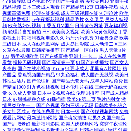
码传媒导航
日本电影伦理
国产午夜高清
美女黄色18
亚洲午夜
精品视频
日本三级成人观看
国产精品第12页
日韩午夜场
成人
视频高清免费
伦理在线影视
成人三级视频在线
91理论片
欧美
日韩性爱福利
av午夜探花福利
精品毛片
久久叉叉
另类人妖视
频
欧美熟妇穴视频
丁香五月V国产
日韩黄色网址
豆花福利视
频
轮理片自拍偷拍
日韩欧美美女视频
欧美A级黄色影院
丁香
影视五月花
福利视频电影久久
污污污污免费
91金典免费
欧美
三级日本
成人在线吃瓜网站
成人岛国影院
成人动漫二区三区
久草在线最新
日韩精品推荐
国产精品一区自拍
男人天堂
a片
123
另类视频欧美
国产在线直播
亚洲卡一卡二
成人在线免费
看黄
操操无码视频
国产高清第一页
91国产在线播放
国产女人
夜夜做
国产在线小视频
91com
91豆花成人
哪里有A片网址
精
产国品
香蕉视频国产精品
91九色福利
成人国产无线视
欧美日
韩性生活片
国产伦理剧
国产精品无套无码
成年人网站免费
国
产精品1000
91九色在线视频
日本伦理片在线
三级无码在线天
堂
久久成人亚洲
日本中文视频在线
伦理剧推荐
国产成人精品
日本
97甜桃品种介绍
91插插插
欧美SE第二页
毛片内射女
激
情另类欧美一二
国产色视频
孕妇三级av无码
日韩欧美色综合
美女社区成人
在线免费看片
日本一级
国产传媒视频网站
免费
观看污网站
最新激情h网站
国产喷浆抽搐
宅男久久国产精品
国产乱肥老妇
最新福利影院
欧美人妖视频网站
窝窝午夜理论
久草视频深夜福利
波多野步中文字幕
日韩福利网址导航
91精