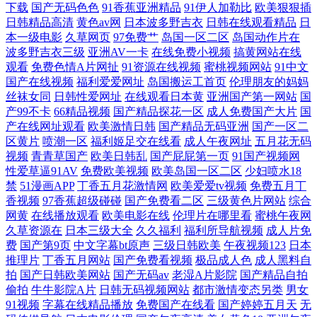
下载
国产无码色色
91香蕉亚洲精品
91伊人加勒比
欧美狠狠插
日韩精品高清
黄色av网
日本波多野吉衣
日韩在线观看精品
日
口Av 三级国产精品在线 91黄色链接 国产精品区域一 91国产福利 www五
本一级电影
久草网页
97免费艹
岛国一区二区
岛国动作片在
波多野吉衣三级
亚洲AV一卡
在线免费小视频
搞黄网站在线
观看
免费色情A片网扯
91资源在线视频
蜜桃视频网站
91中文
月婷婷 91久要 黄污污在线观看 深夜成人AV福利 91视频免贵观看 丝袜五
国产在线视频
福利爱爱网址
岛国搬运工首页
伦理朋友的妈妈
丝袜女同
日韩性爱网址
在线观看日本黄
亚洲国产第一网站
国
月天 91观看官网 97自拍97在线视频 国精产品自偷自偷综合 日韩A级一级
产99不卡
66精品视频
国产精品探花一区
成人免费国产大片
国
产在线网址观看
欧美激情日韩
国产精品无码亚洲
国产一区二
影音先锋国产av电影 91视频网站线上观看 影音先锋av电影网站 亚洲骚逼
区黄片
喷潮一区
福利姬足交在线看
成人午夜网址
五月花无码
视频
青青草国产
欧美日韩乱
国产屁屁第一页
91国产视频网
性爱草逼91AV
免费欧美视频
欧美岛国一区二区
少妇喷水18
网 91网址在线观看 韩日色网 日韩肏肏 在线视频自拍毛片 91偷拍在线 欧
禁
51漫画APP
丁香五月花激情网
欧美爱爱tv视频
免费五月丁
香视频
97香蕉超级碰碰
国产免费看二区
三级黄色片网站
综合
美日本性爱网址麻豆 95看片淫黄大片 黑丝www国产 92极品少妇午夜福利
网黄
在线播放观看
欧美电影在线
伦理片在哪里看
蜜桃午夜网
久草资源在
日本三级大全
久久福利
福利所导航视频
成人片免
男人都懂得网站
费
国产第9页
中文字幕bt原声
三级日韩欧美
午夜视频123
日本
推理片
丁香五月网站
国产免费看视频
极品成人色
成人黑料自
拍
国产日韩欧美网站
国产无码av
老湿A片影院
国产精品自拍
偷拍
牛牛影院A片
日韩无码视频网站
都市激情变态另类
男女
91视频
字幕在线精品播放
免费国产在线看
国产婷婷五月天
无