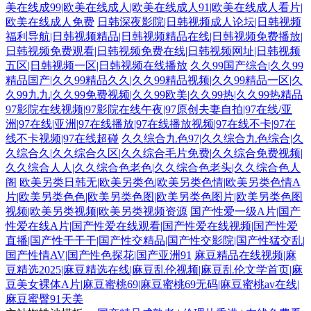
美在线成99|欧美在线成人|欧美在线成人91|欧美在线成人看片|
欧美在线成人免费
日韩深夜影院|日韩视频成人论坛|日韩视频
福利导航|日韩视频精品|日韩视频精品在线|日韩视频免费播放|
日韩视频免费观看|日韩视频免费在线|日韩视频网址|日韩视频
五区|日韩视频一区|日韩视频在线播放
久久99国产综合|久久99
精品国产|久久99精品久久|久久99精品视频|久久99精品一区|久
久99九九|久久99免费视频|久久99欧美|久久99热|久久99热精品
97影院在线视频|97影院在线午夜|97原创夫妻自拍|97在线/亚
洲|97在线|亚洲|97在线播放|97在线播放视频|97在线不卡|97在
线不卡视频|97在线超碰
久久综合九色97|久久综合九色综合|久
久综合久|久久综合久区|久久综合毛片免费|久久综合免费视频|
久久综合人人|久久综合色老色|久久综合色老头|久久综合色人
阁
欧美另类日韩无|欧美另类色|欧美另类色情|欧美另类色情A
片|欧美另类色色|欧美另类色图|欧美另类色图片|欧美另类色图
视频|欧美另类视频|欧美另类视频资源
国产性爱一级A片|国产
性爱在线A片|国产性爱在线观看|国产性爱在线视频|国产性爱
直播|国产性干干干|国产性交精品|国产性交影院|国产性猛交乱|
国产性情AV|国产性色探花|国产亚洲91
麻豆精品在线视频|麻
豆精选2025|麻豆精选在线|麻豆乱伦视频|麻豆乱伦文学首页|麻
豆美女裸体A片|麻豆蜜桃69|麻豆蜜桃69无码|麻豆蜜桃av在线|
麻豆蜜臀91天美