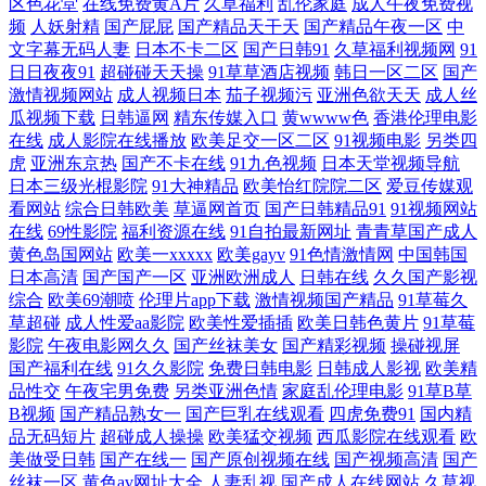
区色花堂
在线免费黄A片
久草福利
乱伦家庭
成人午夜免费视
频
人妖射精
国产屁屁
国产精品天干天
国产精品午夜一区
中
乱一区二区 日韩福利视頻 午夜寂寞福利 中文网91 91制片厂东京热 婷婷色
文字幕无码人妻
日本不卡二区
国产日韩91
久草福利视频网
91
日日夜夜91
超碰碰天天操
91草草酒店视频
韩日一区二区
国产
女网 91国在线 九一传媒影视传媒 欧洲亚洲精品人妻 日韩无码精品久久 婷
激情视频网站
成人视频日本
茄子视频污
亚洲色欲天天
成人丝
瓜视频下载
日韩逼网
精东传媒入口
黄wwww色
香港伦理电影
在线
成人影院在线播放
欧美足交一区二区
91视频电影
另类四
婷日夜宗 香蕉视频 亚洲综合国产婷婷基地 91黄在线观看免费版 91深夜做
虎
亚洲东京热
国产不卡在线
91九色视频
日本天堂视频导航
日本三级光棍影院
91大神精品
欧美怡红院院二区
爱豆传媒观
爱深夜福利 91在线免费观看蜜臀 福利片区入口 精品二区 久久精品视频网
看网站
综合日韩欧美
草逼网首页
国产日韩精品91
91视频网站
在线
69性影院
福利资源在线
91自拍最新网址
青青草国产成人
黄色岛国网站
欧美一xxxxx
欧美gayv
91色情激情网
中国韩国
站 欧美亚洲日本国产 91黄页 99久久精品 91cn免费视频 91次员 91蜜桃传
日本高清
国产国产一区
亚洲欧洲成人
日韩在线
久久国产影视
综合
欧美69潮喷
伦理片app下载
激情视频国产精品
91草莓久
媒吴梦梦 99无码超碰 大香蕉怡红院院 激情五月天社区 美女操逼网站国产
草超碰
成人性爱aa影院
欧美性爱插插
欧美日韩色黄片
91草莓
影院
午夜电影网久久
国产丝袜美女
国产精彩视频
操碰视屏
日韩美女网站 五月天福利资源网 影音先锋电影成人AV 91次元黄色观看链
国产福利在线
91久久影院
免费日韩电影
日韩成人影视
欧美精
品性交
午夜宅男免费
另类亚洲色情
家庭乱伦理电影
91草B草
B视频
国产精品熟女一
国产巨乳在线观看
四虎免费91
国内精
接 www精品无码 国产热婷婷 久久精品九九成人网站 欧美福利姬的搜索结
品无码短片
超碰成人操操
欧美猛交视频
西瓜影院在线观看
欧
美做受日韩
国产在线一
国产原创视频在线
国产视频高清
国产
果 色综日韩视频 一级肏屄视频区 91传媒在线观看网站大全 人妖互插 国内
丝袜一区
黄色av网址大全
人妻乱视
国产成人在线网站
久草视