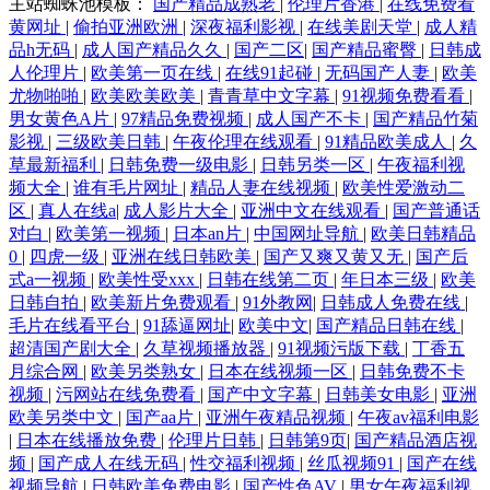
主站蜘蛛池模板：
国产精品成熟老
|
伦理片香港
|
在线免费看
黄网址
|
偷拍亚洲欧洲
|
深夜福利影视
|
在线美剧天堂
|
成人精
品h无码
|
成人国产精品久久
|
国产二区
|
国产精品蜜臀
|
日韩成
人伦理片
|
欧美第一页在线
|
在线91起碰
|
无码国产人妻
|
欧美
尤物啪啪
|
欧美欧美欧美
|
青青草中文字幕
|
91视频免费看看
|
男女黄色A片
|
97精品免费视频
|
成人国产不卡
|
国产精品竹菊
影视
|
三级欧美日韩
|
午夜伦理在线观看
|
91精品欧美成人
|
久
草最新福利
|
日韩免费一级电影
|
日韩另类一区
|
午夜福利视
频大全
|
谁有毛片网址
|
精品人妻在线视频
|
欧美性爱激动二
区
|
真人在线a
|
成人影片大全
|
亚洲中文在线观看
|
国产普通话
对白
|
欧美第一视频
|
日本an片
|
中国网址导航
|
欧美日韩精品
0
|
四虎一级
|
亚洲在线日韩欧美
|
国产又爽又黄又无
|
国产后
式a一视频
|
欧美性受xxx
|
日韩在线第二页
|
年日本三级
|
欧美
日韩自拍
|
欧美新片免费观看
|
91外教网
|
日韩成人免费在线
|
毛片在线看平台
|
91舔逼网址
|
欧美中文
|
国产精品日韩在线
|
超清国产剧大全
|
久草视频播放器
|
91视频污版下载
|
丁香五
月综合网
|
欧美另类熟女
|
日本在线视频一区
|
日韩免费不卡
视频
|
污网站在线免费看
|
国产中文字幕
|
日韩美女电影
|
亚洲
欧美另类中文
|
国产aa片
|
亚洲午夜精品视频
|
午夜av福利电影
|
日本在线播放免费
|
伦理片日韩
|
日韩第9页
|
国产精品酒店视
频
|
国产成人在线无码
|
性交福利视频
|
丝瓜视频91
|
国产在线
视频导航
|
日韩欧美免费电影
|
国产性色AV
|
男女午夜福利视